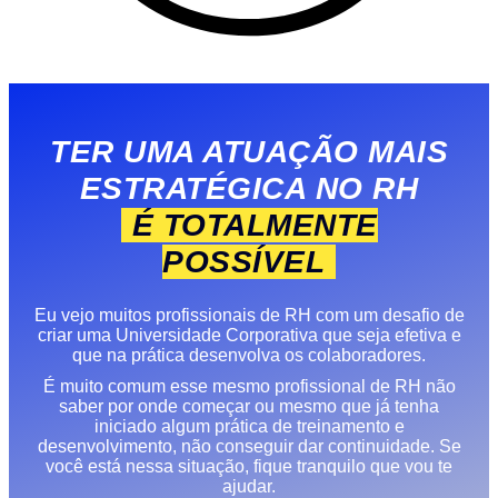
TER UMA ATUAÇÃO MAIS
ESTRATÉGICA NO RH
É TOTALMENTE
POSSÍVEL
Eu vejo muitos profissionais de RH com um desafio de
criar uma Universidade Corporativa que seja efetiva e
que na prática desenvolva os colaboradores.
É muito comum esse mesmo profissional de RH não
saber por onde começar ou mesmo que já tenha
iniciado algum prática de treinamento e
desenvolvimento, não conseguir dar continuidade. Se
você está nessa situação, fique tranquilo que vou te
ajudar.