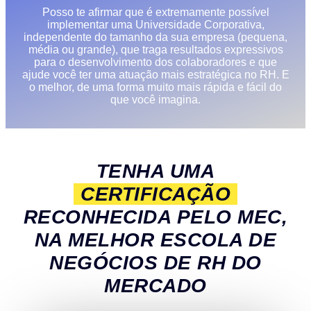
Posso te afirmar que é extremamente possível
implementar uma Universidade Corporativa,
independente do tamanho da sua empresa (pequena,
média ou grande), que traga resultados expressivos
para o desenvolvimento dos colaboradores e que
ajude você ter uma atuação mais estratégica no RH. E
o melhor, de uma forma muito mais rápida e fácil do
que você imagina.
TENHA UMA
CERTIFICAÇÃO
RECONHECIDA PELO MEC,
NA MELHOR ESCOLA DE
NEGÓCIOS DE RH DO
MERCADO