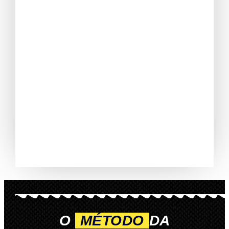
O
MÉTODO
DA