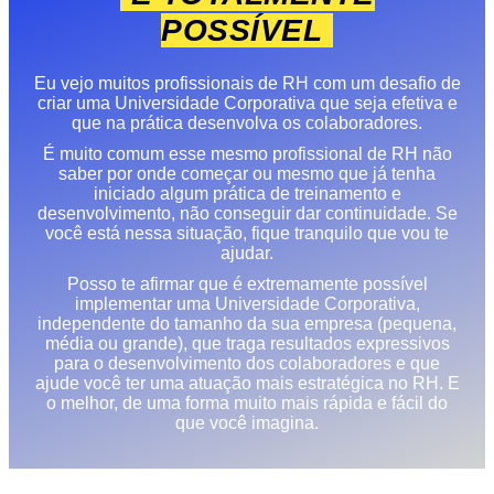
POSSÍVEL
Eu vejo muitos profissionais de RH com um desafio de
criar uma Universidade Corporativa que seja efetiva e
que na prática desenvolva os colaboradores.
É muito comum esse mesmo profissional de RH não
saber por onde começar ou mesmo que já tenha
iniciado algum prática de treinamento e
desenvolvimento, não conseguir dar continuidade. Se
você está nessa situação, fique tranquilo que vou te
ajudar.
Posso te afirmar que é extremamente possível
implementar uma Universidade Corporativa,
independente do tamanho da sua empresa (pequena,
média ou grande), que traga resultados expressivos
para o desenvolvimento dos colaboradores e que
ajude você ter uma atuação mais estratégica no RH. E
o melhor, de uma forma muito mais rápida e fácil do
que você imagina.