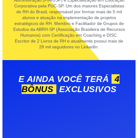
Administração (FIA/USP) e Especialização em Educação
Corporativa pela PUC-SP. Um dos maiores Especialistas
de RH do Brasil, responsável por formar mais de 5 mil
alunos e atuação na implementação de projetos
estratégicos de RH. Membro e Facilitador de Grupos de
Estudos da ABRH-SP (Associação Brasileira de Recursos
Humanos) com Certificação em Coaching e DISC.
Escritor de 2 Livros de RH e atualmente possui mais de
28 mil seguidores no LinkedIn.
E AINDA VOCÊ TERÁ
4
BÔNUS
EXCLUSIVOS