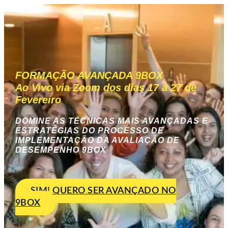
FORMAÇÃO AVANÇADA 9BOX
Ao Vivo via Zoom dos dias 17 a 27 de
Fevereiro
DOMINE AS TÉCNICAS MAIS AVANÇADAS E
ESTRATÉGIAS DO PROCESSO DE
IMPLEMENTAÇÃO DA AVALIAÇÃO DE
DESEMPENHO 9BOX
SIM! QUERO SER AVANÇADO NO
9BOX